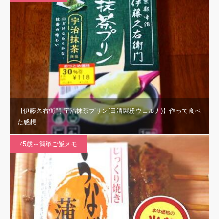
【伊藤久右衛門 宇治抹茶プリン(日清製粉ウェルナ)】作って食べ
た感想
45歳～簡単ご飯メモ