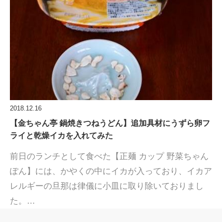
2018.12.16
【金ちゃん亭 鍋焼きつねうどん】追加具材にうずら卵フ
ライと乾燥イカを入れてみた
前日のランチとして食べた【正麺 カップ 野菜ちゃん
ぽん】には、かやくの中にイカが入っており、イカア
レルギーの旦那は律儀に小皿に取り除いておりまし
た。…