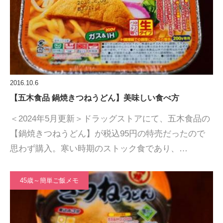
2016.10.6
【五木食品 鍋焼きつねうどん】美味しい食べ方
＜2024年5月更新＞ドラッグストアにて、五木食品の
【鍋焼きつねうどん】が税込95円の特売だったので
思わず購入。寒い時期のストック食であり、…
45歳～簡単ご飯メモ