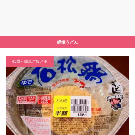
鍋焼うどん
43歳～簡単ご飯メモ