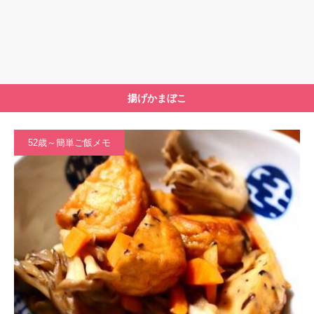
揚げかまぼこ
52歳～簡単ご飯メモ