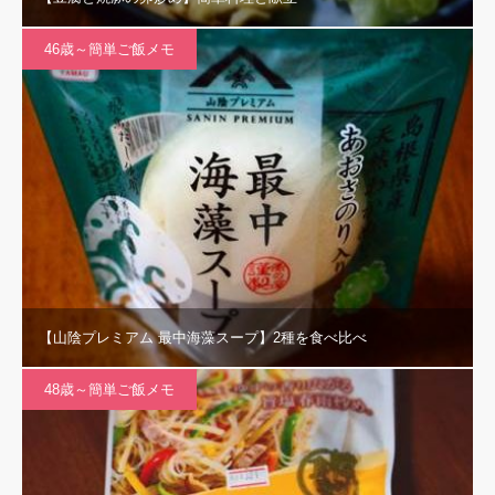
46歳～簡単ご飯メモ
【山陰プレミアム 最中海藻スープ】2種を食べ比べ
48歳～簡単ご飯メモ