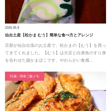
2026.05.8
仙台土産【松かま むう】簡単な食べ方とアレンジ
旦那が仙台出張のお土産で、松かまの【むう】を買っ
てきてくれました。【むう】は大豆と白身魚のすり身
を合わせた揚かまぼこです。やわらかい食感…
51歳～簡単ご飯メモ