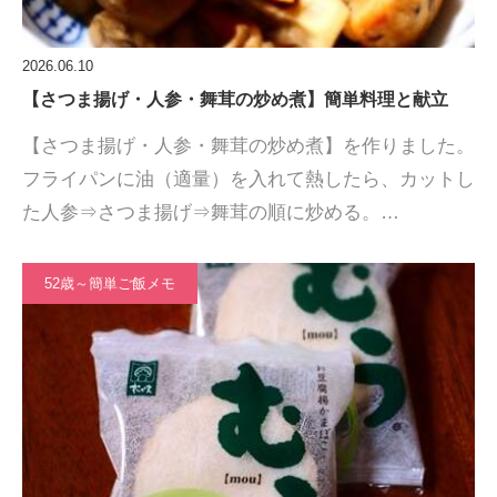
2026.06.10
【さつま揚げ・人参・舞茸の炒め煮】簡単料理と献立
【さつま揚げ・人参・舞茸の炒め煮】を作りました。
フライパンに油（適量）を入れて熱したら、カットし
た人参⇒さつま揚げ⇒舞茸の順に炒める。…
52歳～簡単ご飯メモ