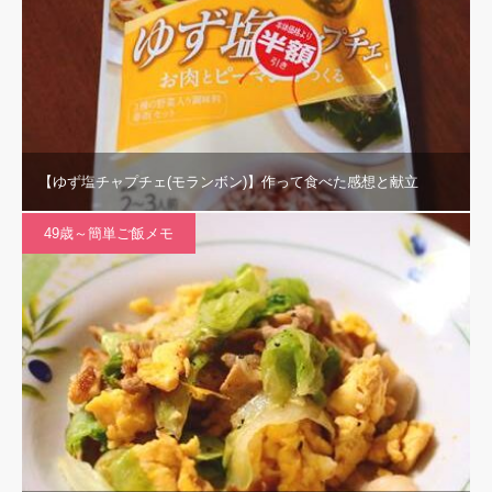
【ゆず塩チャプチェ(モランボン)】作って食べた感想と献立
49歳～簡単ご飯メモ