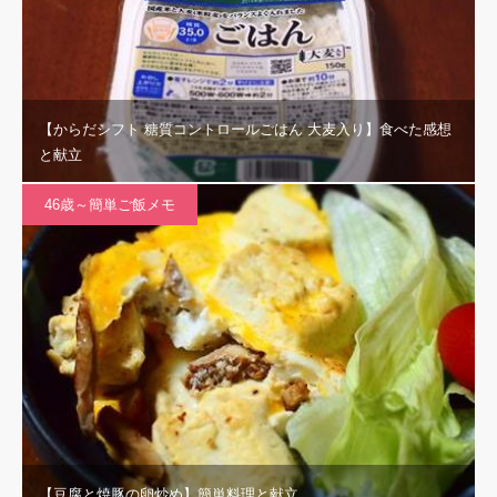
【からだシフト 糖質コントロールごはん 大麦入り】食べた感想
と献立
46歳～簡単ご飯メモ
【豆腐と焼豚の卵炒め】簡単料理と献立