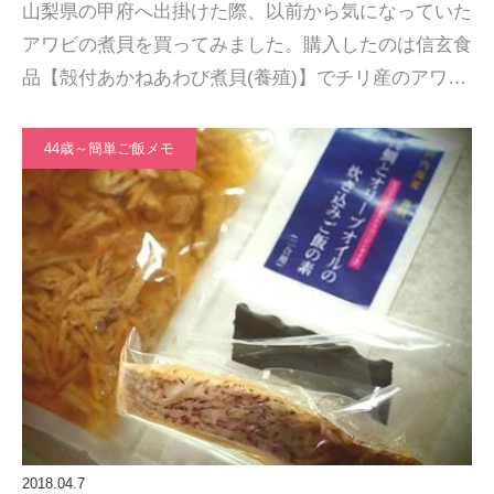
山梨県の甲府へ出掛けた際、以前から気になっていた
アワビの煮貝を買ってみました。購入したのは信玄食
品【殻付あかねあわび煮貝(養殖)】でチリ産のアワ…
44歳～簡単ご飯メモ
2018.04.7