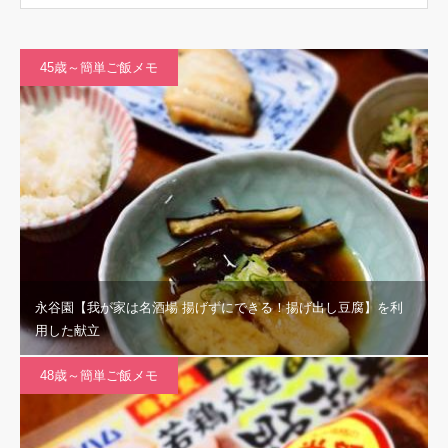
45歳～簡単ご飯メモ
永谷園【我が家は名酒場 揚げずにできる！揚げ出し豆腐】を利
用した献立
48歳～簡単ご飯メモ