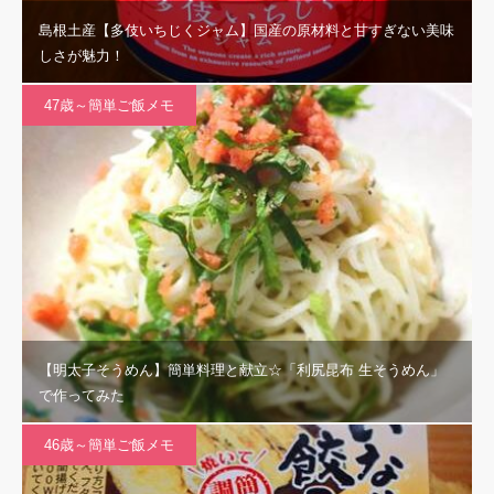
島根土産【多伎いちじくジャム】国産の原材料と甘すぎない美味
しさが魅力！
47歳～簡単ご飯メモ
【明太子そうめん】簡単料理と献立☆「利尻昆布 生そうめん」
で作ってみた
46歳～簡単ご飯メモ