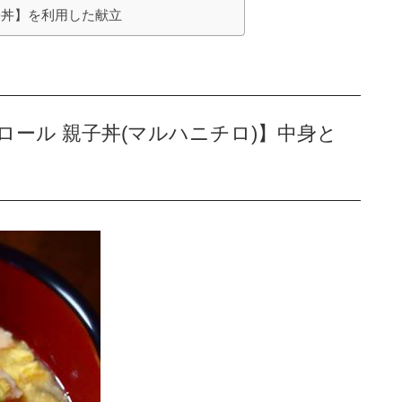
子丼】を利用した献立
ロール 親子丼(マルハニチロ)】中身と