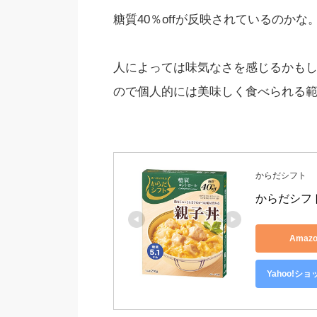
糖質40％offが反映されているのかな
人によっては味気なさを感じるかも
ので個人的には美味しく食べられる
からだシフト
からだシフト
Amaz
Yahoo!シ