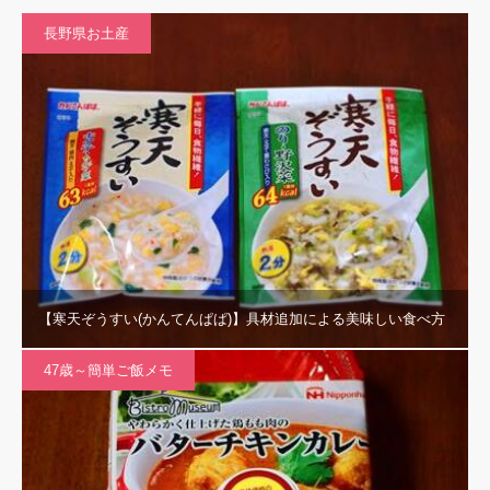
長野県お土産
【寒天ぞうすい(かんてんぱぱ)】具材追加による美味しい食べ方
47歳～簡単ご飯メモ