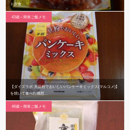
ト夕食
43歳～簡単ご飯メモ
【ダイズラボ 大豆粉でおいしいパンケーキミックス(マルコメ)】
を焼いて食べた感想…
48歳～簡単ご飯メモ