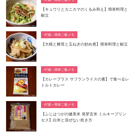
【キュウリとカニカマのくるみ和え】簡単料理と
献立
47歳～簡単ご飯メモ
【大根と舞茸と玉ねぎの炒め煮】簡単料理と献立
47歳～簡単ご飯メモ
【カレープラス サフランライスの素】で食べるレ
トルトカレー
47歳～簡単ご飯メモ
【ふじはつがの健美米 発芽玄米 ミルキープリン
セス】白米と混ぜない炊き方