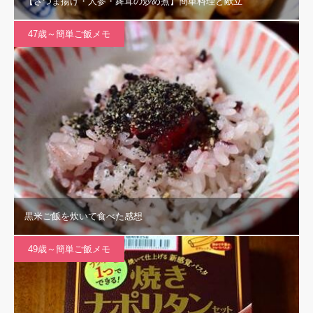
【さつま揚げ・人参・舞茸の炒め煮】簡単料理と献立
47歳～簡単ご飯メモ
黒米ご飯を炊いて食べた感想
49歳～簡単ご飯メモ