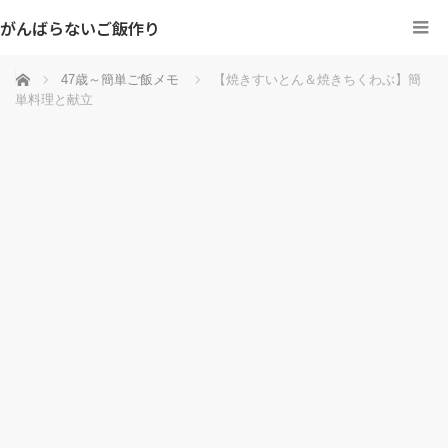
がんばらないご飯作り
ホーム
47歳～簡単ご飯メモ
【焼きすいとん＆焼きちくわぶ】簡
単料理と献立