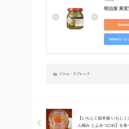
明治屋 果実
Amaz
Yahoo!シ
ジャム・スプレッド
【いちじく姫本舗 いちじく
ム極み とよみつひめ】を食