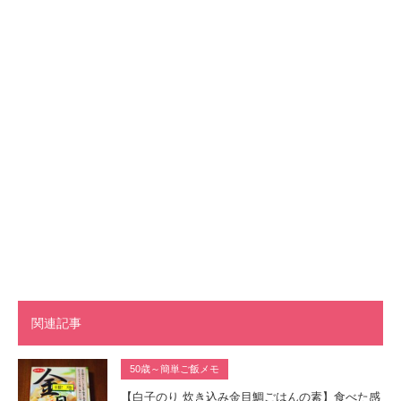
関連記事
50歳～簡単ご飯メモ
【白子のり 炊き込み金目鯛ごはんの素】食べた感