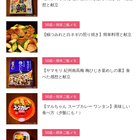
想と献立
50歳～簡単ご飯メモ
【鰯つみれと白ネギの照り焼き】簡単料理と献立
50歳～簡単ご飯メモ
【ヤマモリ 紀州南高梅 梅ひじき釜めしの素】食
べた感想と献立
50歳～簡単ご飯メモ
【マルちゃん スープカレー ワンタン】美味しい
食べ方（夕飯にも！）
50歳～簡単ご飯メモ