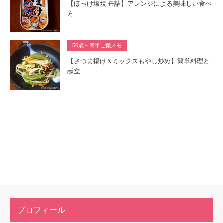
【ほっけ塩焼 缶詰】アレンジによる美味しい食べ
方
50歳～簡単ご飯メモ
【さつま揚げ＆ミックスもやし炒め】簡単料理と
献立
プロフィール