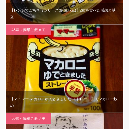
【レンジでごちそうシリーズ(伊藤ハム)】2種を食べた感想と献
立
48歳～簡単ご飯メモ
【マ・マー マカロニゆでときました ストレート】でマカロニ炒
め
50歳～簡単ご飯メモ