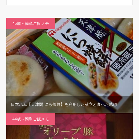
45歳～簡単ご飯メモ
日本ハム【天津閣 にら焼餅】を利用した献立と食べた感想
44歳～簡単ご飯メモ