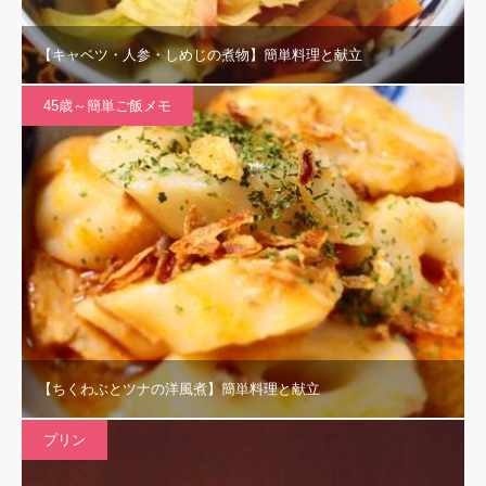
【キャベツ・人参・しめじの煮物】簡単料理と献立
45歳～簡単ご飯メモ
【ちくわぶとツナの洋風煮】簡単料理と献立
プリン