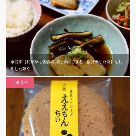
永谷園【我が家は名酒場 揚げずにできる！揚げ出し豆腐】を利
用した献立
土産菓子