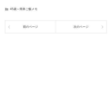
45歳～簡単ご飯メモ
前のページ
次のページ