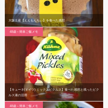
大阪土産【ええもんちぃ】を食べた感想
48歳～簡単ご飯メモ
【キューネ(ドイツ) ミックスピクルス】食べた感想と残ったピク
ルス液の活用
48歳～簡単ご飯メモ