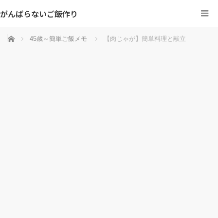
がんばらないご飯作り
ホーム
45歳～簡単ご飯メモ
【肉じゃが】簡単料理と献立