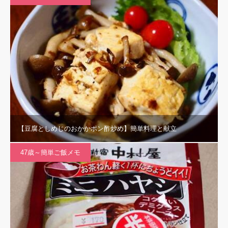
【豆腐としめじのおかかポン酢炒め】簡単料理と献立
47歳～簡単ご飯メモ