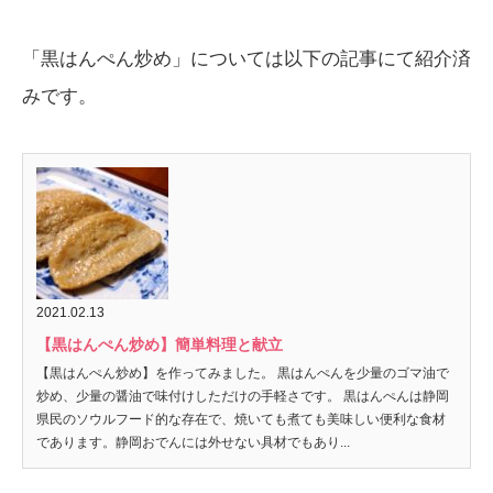
「黒はんぺん炒め」については以下の記事にて紹介済
みです。
2021.02.13
【黒はんぺん炒め】簡単料理と献立
【黒はんぺん炒め】を作ってみました。 黒はんぺんを少量のゴマ油で
炒め、少量の醤油で味付けしただけの手軽さです。 黒はんぺんは静岡
県民のソウルフード的な存在で、焼いても煮ても美味しい便利な食材
であります。静岡おでんには外せない具材でもあり...