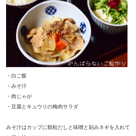
・白ご飯
・みそ汁
・肉じゃが
・豆腐とキュウリの梅肉サラダ
みそ汁はカップに顆粒だしと味噌と刻みネギを入れて