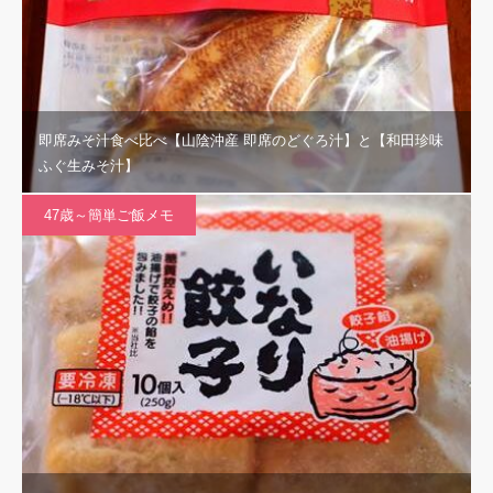
即席みそ汁食べ比べ【山陰沖産 即席のどぐろ汁】と【和田珍味
ふぐ生みそ汁】
47歳～簡単ご飯メモ