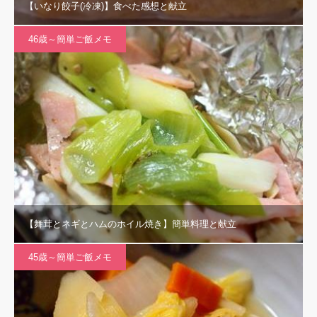
【いなり餃子(冷凍)】食べた感想と献立
46歳～簡単ご飯メモ
【舞茸とネギとハムのホイル焼き】簡単料理と献立
45歳～簡単ご飯メモ