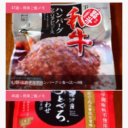
47歳～簡単ご飯メモ
滝沢ハムのチルドハンバーグ☆食べ比べ4種
46歳～簡単ご飯メモ