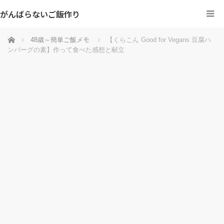
がんばらないご飯作り
ホーム
48歳～簡単ご飯メモ
【くらこん Good for Vegans 豆腐ハ
ンバーグの素】作って食べた感想と献立