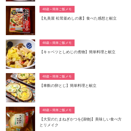
48歳～簡単ご飯メモ
【丸美屋 松茸釜めしの素】食べた感想と献立
48歳～簡単ご飯メモ
【キャベツとしめじの煮物】簡単料理と献立
48歳～簡単ご飯メモ
【車麩の卵とじ】簡単料理と献立
48歳～簡単ご飯メモ
【大安のたまねぎかつを(漬物)】美味しい食べ方
とリメイク