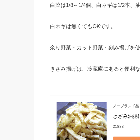
白菜は1/8～1/4個、白ネギは1/2本
白ネギは無くてもOKです。
余り野菜・カット野菜・刻み揚げを
きざみ揚げは、冷蔵庫にあると便利
ノーブランド品
きざみ油揚
21883