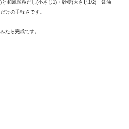
)と和風顆粒だし(小さじ1)・砂糖(大さじ1/2)・醤油
煮るだけの手軽さです。
染みたら完成です。