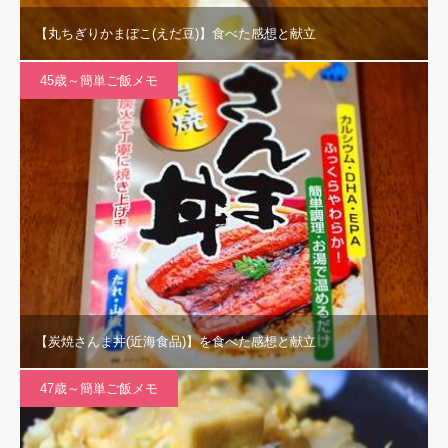
【丸ちぎりかまぼこ(えだ豆)】食べた感想と献立
45歳～簡単ご飯メモ
【炭焼さんま丼(近海食品)】を食べた感想と献立
47歳～簡単ご飯メモ