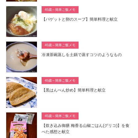
45歳～簡単ご飯メモ
【バゲットと卵のスープ】簡単料理と献立
45歳～簡単ご飯メモ
冷凍茶碗蒸しを土鍋で蒸すコツのようなもの
45歳～簡単ご飯メモ
【黒はんぺん炒め】簡単料理と献立
45歳～簡単ご飯メモ
【炊き込み御膳 梅香る山椒ごはん(グリコ)】を食
べた感想と献立