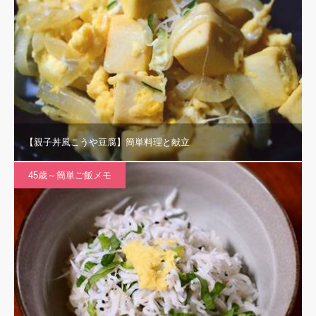
【親子丼風こうや豆腐】簡単料理と献立
45歳～簡単ご飯メモ