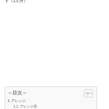
す（2人分）
～目次～
アレンジ
アレンジ②