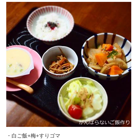
・白ご飯+梅+すりゴマ