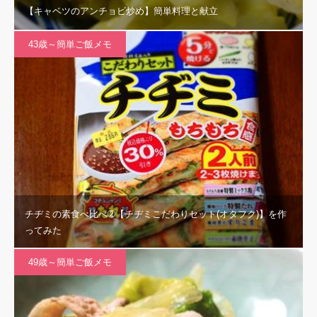
【キャベツのアンチョビ炒め】簡単料理と献立
43歳～簡単ご飯メモ
チヂミの素食べ比べ➁【チヂミこだわりセット(オタフク)】を作
ってみた
49歳～簡単ご飯メモ