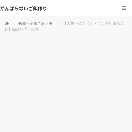
がんばらないご飯作り
ホーム
46歳～簡単ご飯メモ
【大根・にんじん・ツナの和風煮込
み】簡単料理と献立