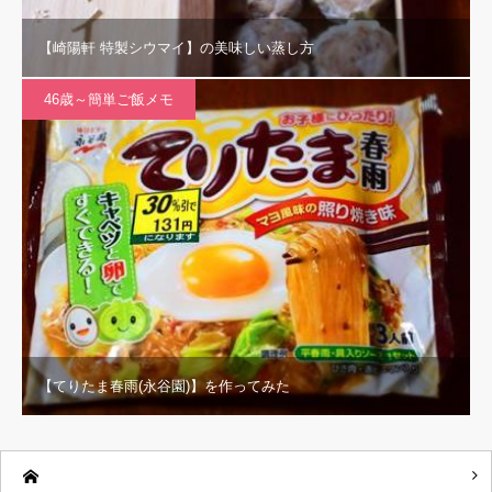
【崎陽軒 特製シウマイ】の美味しい蒸し方
46歳～簡単ご飯メモ
【てりたま春雨(永谷園)】を作ってみた