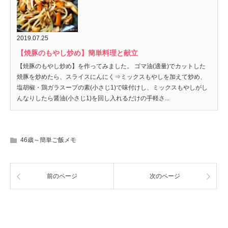
2019.07.25
【焼豚のもやし炒め】簡単料理と献立
【焼豚のもやし炒め】を作ってみました。 ゴマ油(適量)でカットした
焼豚を炒めたら、スライスにんにく⇒ミックスもやしを加えて炒め、
塩胡椒・鶏ガラスープの素(小さじ1)で味付けし、ミックスもやしがし
んなりしたら醤油(小さじ1)を回し入れるだけの手軽さ...
46歳～簡単ご飯メモ
前のページ
次のページ