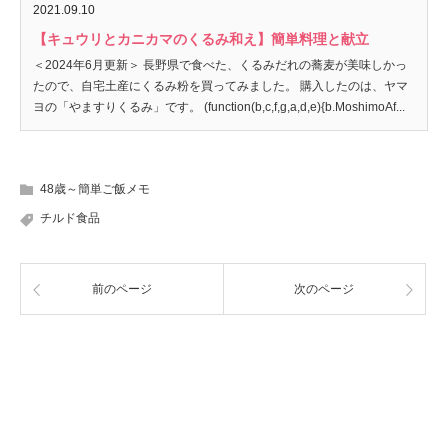
2021.09.10
【キュウリとカニカマのくるみ和え】簡単料理と献立
＜2024年6月更新＞ 長野県で食べた、くるみだれの蕎麦が美味しかっ
たので、自宅土産にくるみ粉を買ってみました。 購入したのは、ヤマ
ヨの「やますりくるみ」です。 (function(b,c,f,g,a,d,e){b.MoshimoAf...
48歳～簡単ご飯メモ
チルド食品
前のページ
次のページ