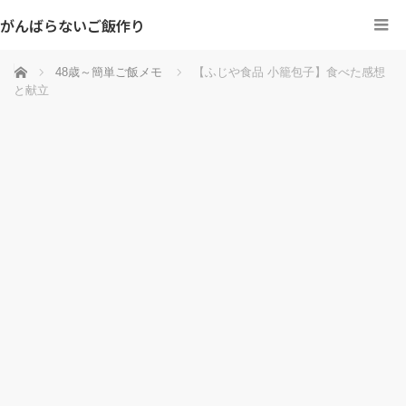
がんばらないご飯作り
ホーム
48歳～簡単ご飯メモ
【ふじや食品 小籠包子】食べた感想
と献立