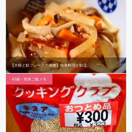
【大根と鮭フレークの煮物】簡単料理と献立
43歳～簡単ご飯メモ