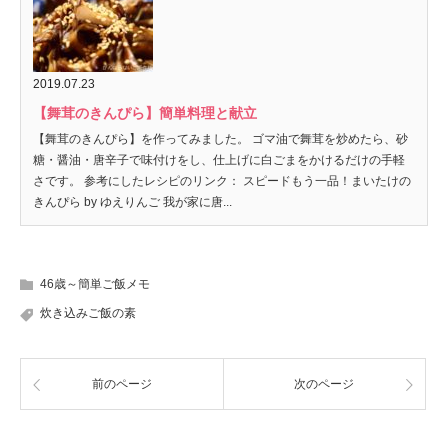
2019.07.23
【舞茸のきんぴら】簡単料理と献立
【舞茸のきんぴら】を作ってみました。 ゴマ油で舞茸を炒めたら、砂
糖・醤油・唐辛子で味付けをし、仕上げに白ごまをかけるだけの手軽
さです。 参考にしたレシピのリンク： スピードもう一品！まいたけの
きんぴら by ゆえりんご 我が家に唐...
46歳～簡単ご飯メモ
炊き込みご飯の素
前のページ
次のページ