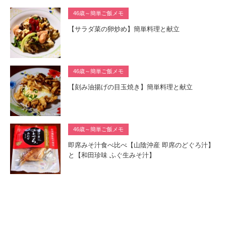
46歳～簡単ご飯メモ
【サラダ菜の卵炒め】簡単料理と献立
46歳～簡単ご飯メモ
【刻み油揚げの目玉焼き】簡単料理と献立
46歳～簡単ご飯メモ
即席みそ汁食べ比べ【山陰沖産 即席のどぐろ汁】
と【和田珍味 ふぐ生みそ汁】