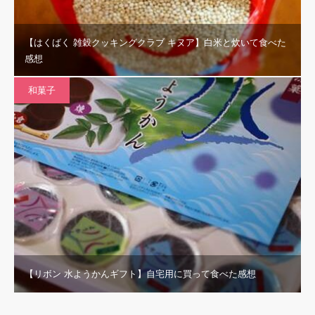
【はくばく 雑穀クッキングクラブ キヌア】白米と炊いて食べた
感想
和菓子
【リボン 水ようかんギフト】自宅用に買って食べた感想