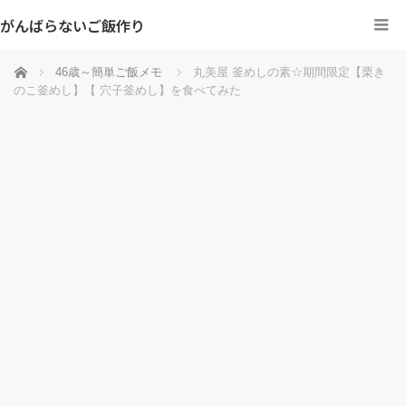
がんばらないご飯作り
ホーム
46歳～簡単ご飯メモ
丸美屋 釜めしの素☆期間限定【栗き
のこ釜めし】【 穴子釜めし】を食べてみた