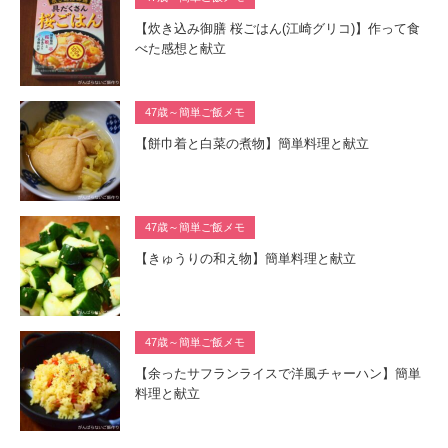
【炊き込み御膳 桜ごはん(江崎グリコ)】作って食
べた感想と献立
47歳～簡単ご飯メモ
【餅巾着と白菜の煮物】簡単料理と献立
47歳～簡単ご飯メモ
【きゅうりの和え物】簡単料理と献立
47歳～簡単ご飯メモ
【余ったサフランライスで洋風チャーハン】簡単
料理と献立