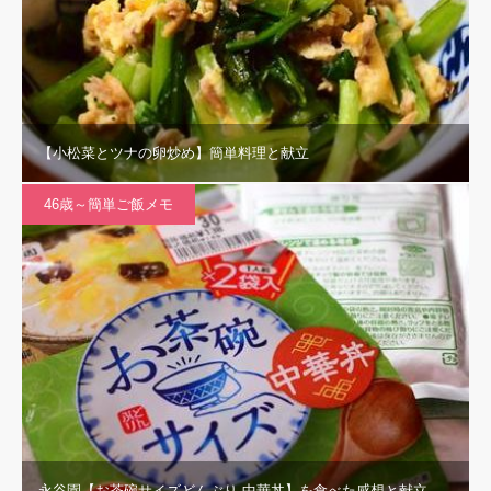
【小松菜とツナの卵炒め】簡単料理と献立
46歳～簡単ご飯メモ
永谷園【お茶碗サイズどんぶり 中華丼】を食べた感想と献立