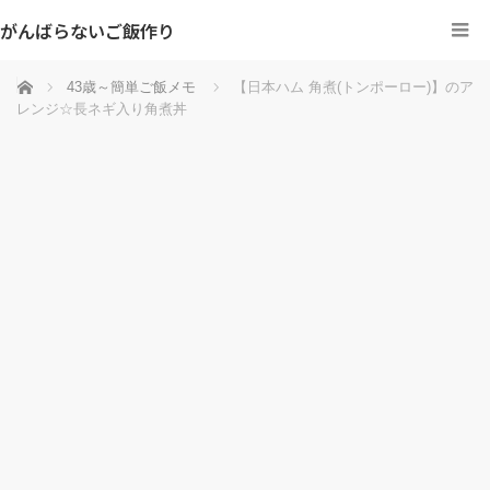
がんばらないご飯作り
ホーム
43歳～簡単ご飯メモ
【日本ハム 角煮(トンポーロー)】のア
レンジ☆長ネギ入り角煮丼