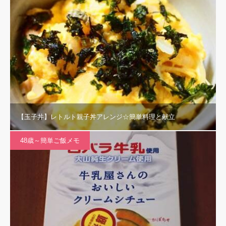
【玉子丼】レトルト親子丼アレンジ☆簡単料理と献立
48歳～簡単ご飯メモ