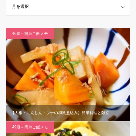
46歳～簡単ご飯メモ
【大根・にんじん・ツナの和風煮込み】簡単料理と献立
49歳～簡単ご飯メモ