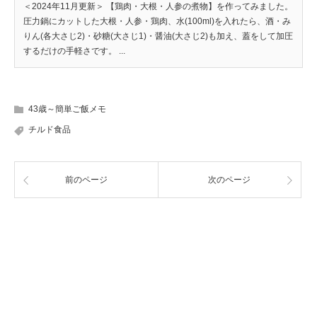
＜2024年11月更新＞ 【鶏肉・大根・人参の煮物】を作ってみました。
圧力鍋にカットした大根・人参・鶏肉、水(100ml)を入れたら、酒・み
りん(各大さじ2)・砂糖(大さじ1)・醤油(大さじ2)も加え、蓋をして加圧
するだけの手軽さです。 ...
43歳～簡単ご飯メモ
チルド食品
前のページ
次のページ