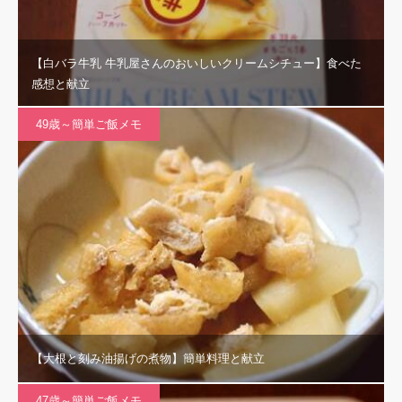
【白バラ牛乳 牛乳屋さんのおいしいクリームシチュー】食べた
感想と献立
49歳～簡単ご飯メモ
【大根と刻み油揚げの煮物】簡単料理と献立
47歳～簡単ご飯メモ