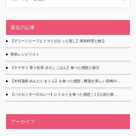
最近の記事
【グリーンリーフとトマトのさっと蒸し】簡単料理と献立
簡単レシピリスト
【ヤマモリ 香り松茸 きのこごはん】食べた感想と献立
【木村蒲鉾 めんたいまくら】を食べた感想｜断面が美しい長崎の…
【バスセンターのカレー】レトルトを食べた感想｜1.5人前の新…
アーカイブ