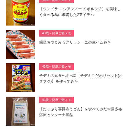
【ツンドラ ロシアンスープ ボルシチ】を美味し
く食べる為に準備した2アイテム
43歳～簡単ご飯メモ
簡単おつまみ☆グリッシーニの生ハム巻き
43歳～簡単ご飯メモ
チヂミの素食べ比べ➁【チヂミこだわりセット(オ
タフク)】を作ってみた
43歳～簡単ご飯メモ
【たっぷり喜昆布うどん】を食べてみた☆霧多布
湿原センター土産品