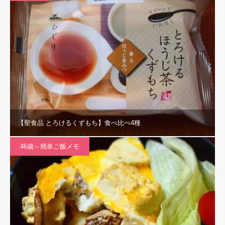
【聖食品 とろけるくずもち】食べ比べ4種
46歳～簡単ご飯メモ