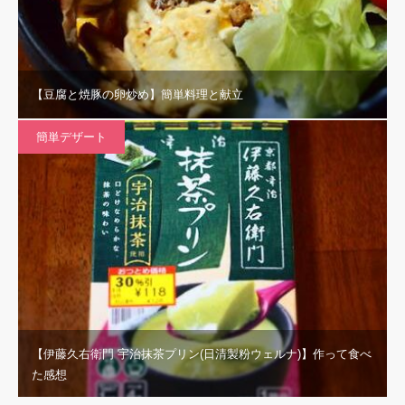
【豆腐と焼豚の卵炒め】簡単料理と献立
簡単デザート
【伊藤久右衛門 宇治抹茶プリン(日清製粉ウェルナ)】作って食べ
た感想