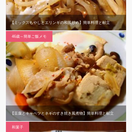
【ミックスもやしとエリンギの和風炒め】簡単料理と献立
46歳～簡単ご飯メモ
【豆腐とキャベツとネギのすき焼き風煮物】簡単料理と献立
和菓子