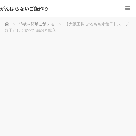
がんばらないご飯作り
ホーム
48歳～簡単ご飯メモ
【大阪王将 ぷるもち水餃子】スープ
餃子として食べた感想と献立