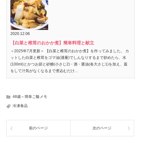
2020.12.06
【白菜と椎茸のおかか煮】簡単料理と献立
＜2025年7月更新＞ 【白菜と椎茸のおかか煮】を作ってみました。 カ
ットした白菜と椎茸をゴマ油(適量)でしんなりするまで炒めたら、水
(100ml)とかつお節と砂糖(小さじ2)・酒・醤油(各大さじ1)を加え、蓋
をして汁気がなくなるまで煮込むだけ...
48歳～簡単ご飯メモ
冷凍食品
前のページ
次のページ