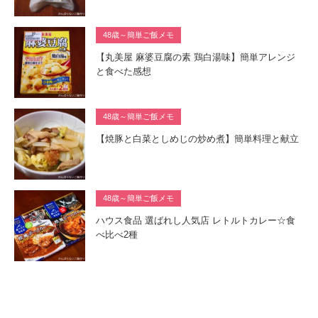
48歳～簡単ご飯メモ
【丸美屋 麻婆豆腐の素 鶏白湯味】簡単アレンジ
と食べた感想
48歳～簡単ご飯メモ
【焼豚と白菜としめじの炒め煮】簡単料理と献立
48歳～簡単ご飯メモ
ハウス食品 選ばれし人気店 レトルトカレー☆食
べ比べ2種